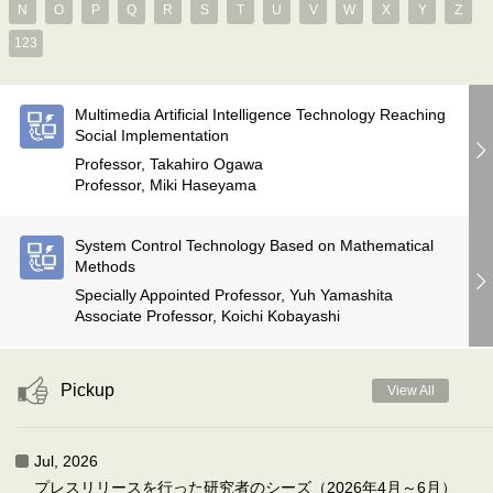
N
O
P
Q
R
S
T
U
V
W
X
Y
Z
123
Multimedia Artificial Intelligence Technology Reaching
Social Implementation
Professor, Takahiro Ogawa
Professor, Miki Haseyama
System Control Technology Based on Mathematical
Methods
Specially Appointed Professor, Yuh Yamashita
Associate Professor, Koichi Kobayashi
Pickup
View All
Jul, 2026
プレスリリースを行った研究者のシーズ（2026年4月～6月）