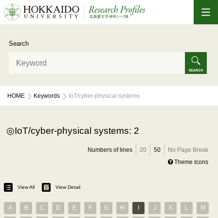
Search
HOME
Keywords
IoT/cyber-physical systems
IoT/cyber-physical systems: 2
Numbers of lines
20
50
No Page Break
Theme Icons
View All
View Detail
A
B
C
D
E
F
G
H
I
J
K
L
M