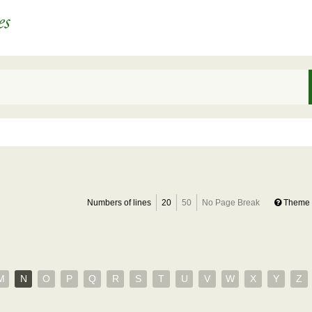
Numbers of lines
20
50
No Page Break
Theme 
M
N
O
P
Q
R
S
T
U
V
W
X
Y
Z