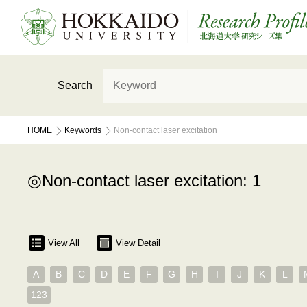
Search
HOME
Keywords
Non-contact laser excitation
Non-contact laser excitation: 1
View All
View Detail
A
B
C
D
E
F
G
H
I
J
K
L
123