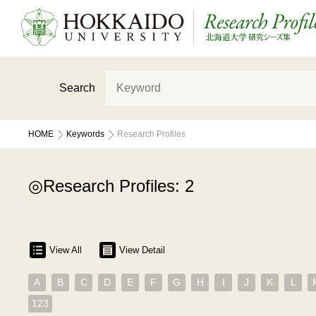
Search
HOME
Keywords
Research Profiles
Research Profiles: 2
View All
View Detail
A
B
C
D
E
F
G
H
I
J
K
L
123