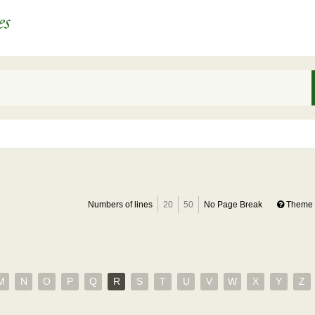
Numbers of lines
20
50
No Page Break
Theme 
M
N
O
P
Q
R
S
T
U
V
W
X
Y
Z