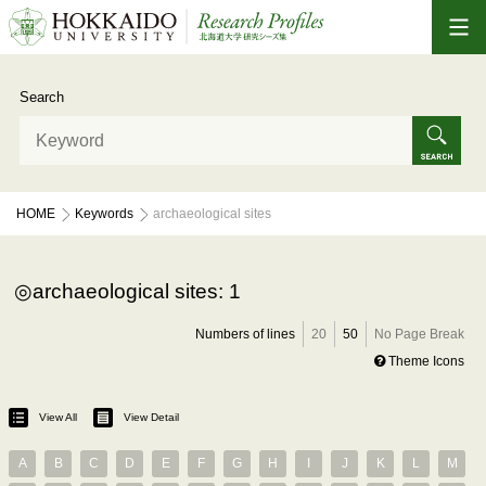
Search
HOME
Keywords
archaeological sites
archaeological sites: 1
Numbers of lines
20
50
No Page Break
Theme Icons
View All
View Detail
A
B
C
D
E
F
G
H
I
J
K
L
M