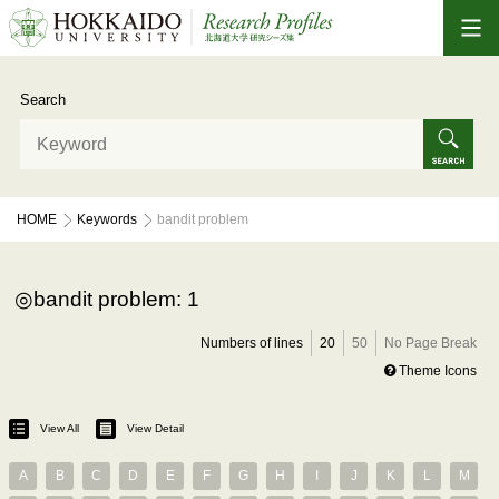
Search
HOME
Keywords
bandit problem
bandit problem: 1
Numbers of lines
20
50
No Page Break
Theme Icons
View All
View Detail
A
B
C
D
E
F
G
H
I
J
K
L
M