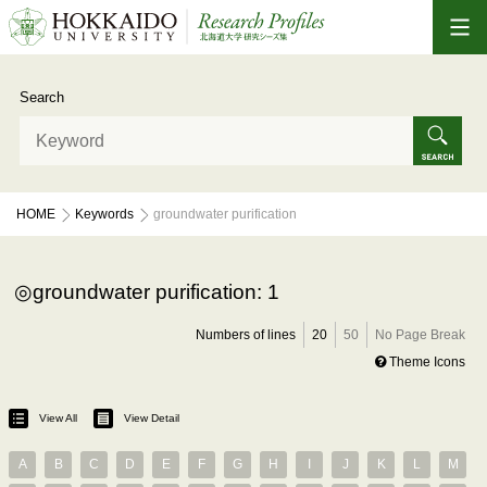
Search
HOME
Keywords
groundwater purification
groundwater purification: 1
Numbers of lines
20
50
No Page Break
Theme Icons
View All
View Detail
A
B
C
D
E
F
G
H
I
J
K
L
M