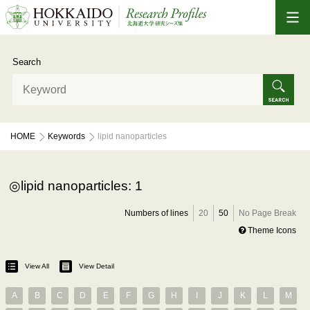
Search
HOME
Keywords
lipid nanoparticles
lipid nanoparticles: 1
Numbers of lines
20
50
No Page Break
Theme Icons
View All
View Detail
A
B
C
D
E
F
G
H
I
J
K
L
M