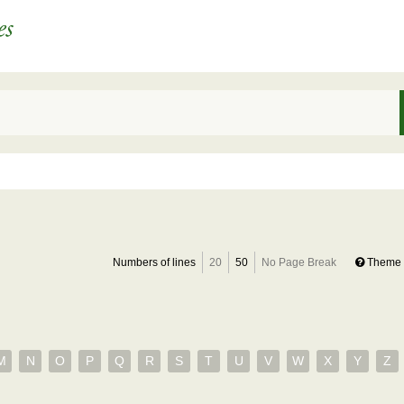
Numbers of lines
20
50
No Page Break
Theme 
M
N
O
P
Q
R
S
T
U
V
W
X
Y
Z