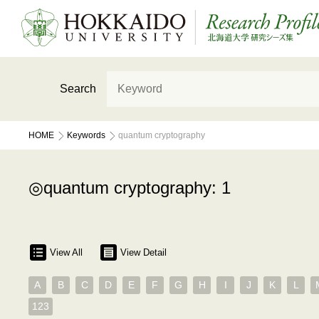
Search
HOME
Keywords
quantum cryptography
quantum cryptography: 1
View All
View Detail
A
B
C
D
E
F
G
H
I
J
K
L
123