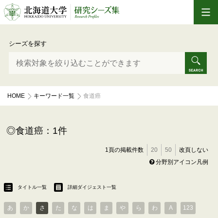
シーズを探す
HOME
キーワード一覧
食道癌
食道癌：1件
1頁の掲載件数
20
50
改頁しない
分野別アイコン凡例
タイトル一覧
詳細ダイジェスト一覧
あ
か
さ
た
な
は
ま
や
ら
わ
A
123