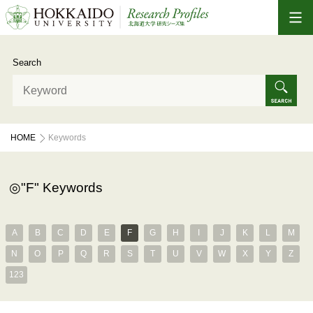
Search
HOME
Keywords
"F" Keywords
A
B
C
D
E
F
G
H
I
J
K
L
M
N
O
P
Q
R
S
T
U
V
W
X
Y
Z
123