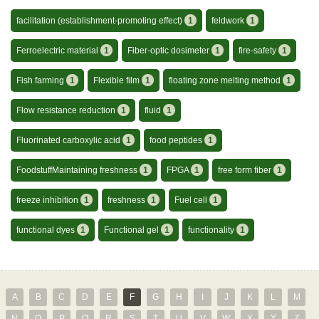
facilitation (establishment-promoting effect)
1
feldwork
1
Ferroelectric material
1
Fiber-optic dosimeter
1
fire-safety
1
Fish farming
1
Flexible film
1
floating zone melting method
1
Flow resistance reduction
1
fluid
1
Fluorinated carboxylic acid
1
food peptides
1
FoodstuffMaintaining freshness
1
FPGA
1
free form fiber
1
freeze inhibition
1
freshness
1
Fuel cell
1
functional dyes
1
Functional gel
1
functionality
1
A
B
C
D
E
F
G
H
I
J
K
L
M
N
O
P
Q
R
S
T
U
V
W
X
Y
Z