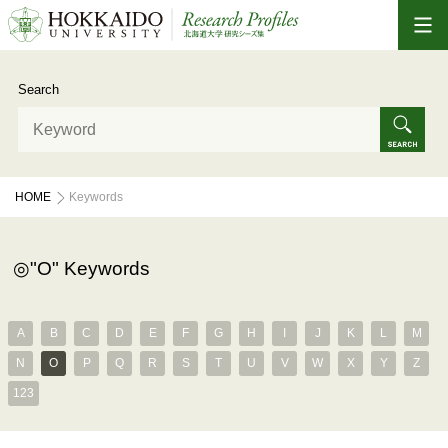
Search
HOME
Keywords
"O" Keywords
A
B
C
D
E
F
G
H
I
J
K
L
M
N
O
P
Q
R
S
T
U
V
W
X
Y
Z
123