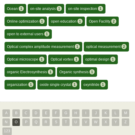
Ocean
1
on-site analysis
1
on-site inspection
1
Online optimization
1
open education
1
Open Facility
2
open to external users
1
Optical complex amplitude measurement
1
optical measurement
2
Optical microscope
1
Optical vortex
1
optimal design
1
organic Electrosynthesis
1
Organic synthesis
1
organization
1
oxide single crystal
1
oxynitride
1
A
B
C
D
E
F
G
H
I
J
K
L
M
N
O
P
Q
R
S
T
U
V
W
X
Y
Z
123