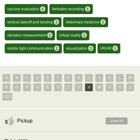
vaccine evaluation
1
Verbatim recording
1
vertical takeoff and landing
1
Veterinary medicine
1
vibration measurement
1
virtual reality
1
visible light communication
1
visualization
3
VR/AR
1
A
B
C
D
E
F
G
H
I
J
K
L
M
N
O
P
Q
R
S
T
U
V
W
X
Y
Z
123
Pickup
View All