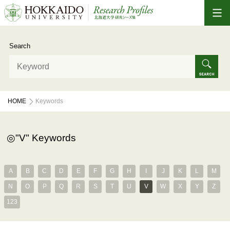
Search
HOME
Keywords
"V" Keywords
A
B
C
D
E
F
G
H
I
J
K
L
M
N
O
P
Q
R
S
T
U
V
W
X
Y
Z
123