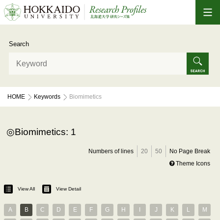
Search
HOME
Keywords
Biomimetics
Biomimetics: 1
Numbers of lines
20
50
No Page Break
Theme Icons
View All
View Detail
A
B
C
D
E
F
G
H
I
J
K
L
M