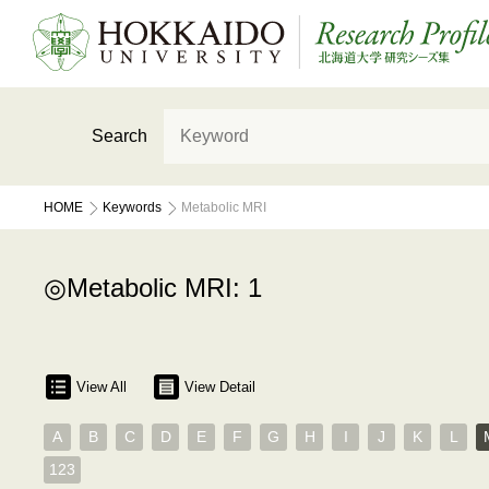
Search
HOME
Keywords
Metabolic MRI
Metabolic MRI: 1
View All
View Detail
A
B
C
D
E
F
G
H
I
J
K
L
123