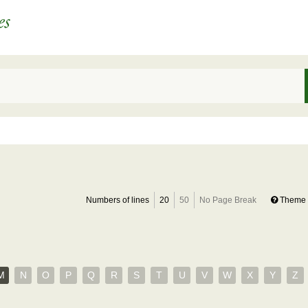
Numbers of lines
20
50
No Page Break
Theme 
M
N
O
P
Q
R
S
T
U
V
W
X
Y
Z