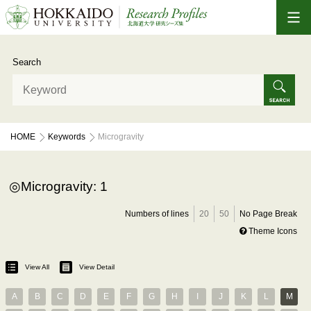
Search
HOME
Keywords
Microgravity
Microgravity: 1
Numbers of lines
20
50
No Page Break
Theme Icons
View All
View Detail
A
B
C
D
E
F
G
H
I
J
K
L
M