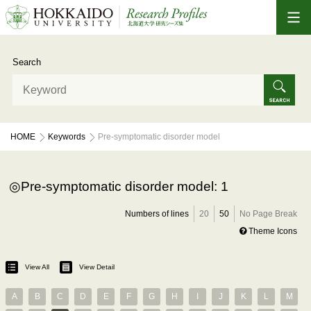
Search
HOME
Keywords
Pre-symptomatic disorder model
Pre-symptomatic disorder model: 1
Numbers of lines
20
50
No Page Break
Theme Icons
View All
View Detail
A
B
C
D
E
F
G
H
I
J
K
L
M