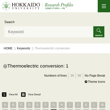
Search
HOME
Keywords
Thermoelectric conversion
Thermoelectric conversion: 1
Numbers of lines
20
50
No Page Break
Theme Icons
View All
View Detail
A
B
C
D
E
F
G
H
I
J
K
L
M