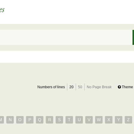
Numbers of lines
20
50
No Page Break
Theme 
M
N
O
P
Q
R
S
T
U
V
W
X
Y
Z