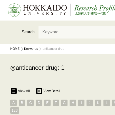
Search
HOME
Keywords
anticancer drug
anticancer drug: 1
View All
View Detail
A
B
C
D
E
F
G
H
I
J
K
L
123