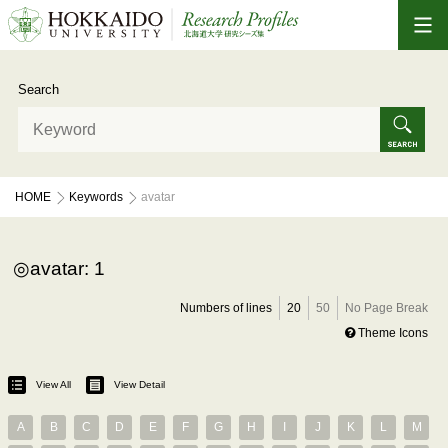
Search
HOME
Keywords
avatar
avatar: 1
Numbers of lines
20
50
No Page Break
Theme Icons
View All
View Detail
A
B
C
D
E
F
G
H
I
J
K
L
M