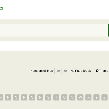
Numbers of lines
20
50
No Page Break
Theme 
M
N
O
P
Q
R
S
T
U
V
W
X
Y
Z