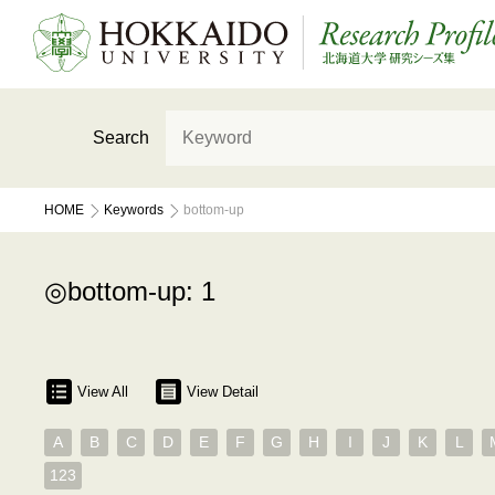
Search
HOME
Keywords
bottom-up
bottom-up: 1
View All
View Detail
A
B
C
D
E
F
G
H
I
J
K
L
123