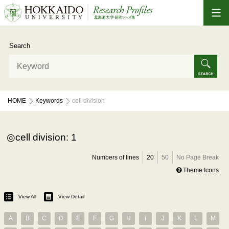
Search
HOME
Keywords
cell division
cell division: 1
Numbers of lines
20
50
No Page Break
Theme Icons
View All
View Detail
A
B
C
D
E
F
G
H
I
J
K
L
M