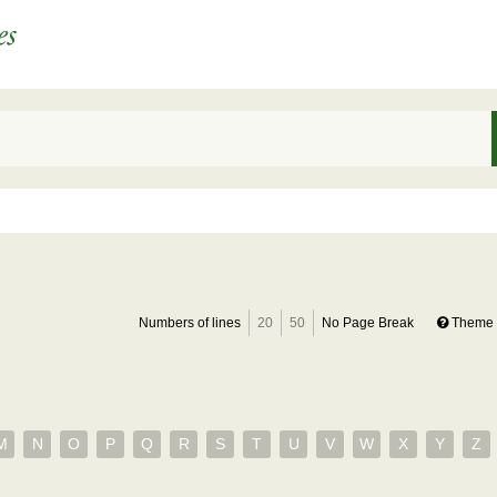
Numbers of lines
20
50
No Page Break
Theme 
M
N
O
P
Q
R
S
T
U
V
W
X
Y
Z