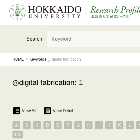
Search
HOME
Keywords
digital fabrication
digital fabrication: 1
View All
View Detail
A
B
C
D
E
F
G
H
I
J
K
L
123