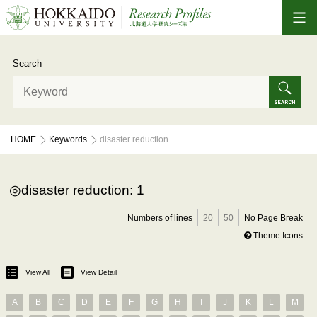
Search
HOME
Keywords
disaster reduction
disaster reduction: 1
Numbers of lines
20
50
No Page Break
Theme Icons
View All
View Detail
A
B
C
D
E
F
G
H
I
J
K
L
M