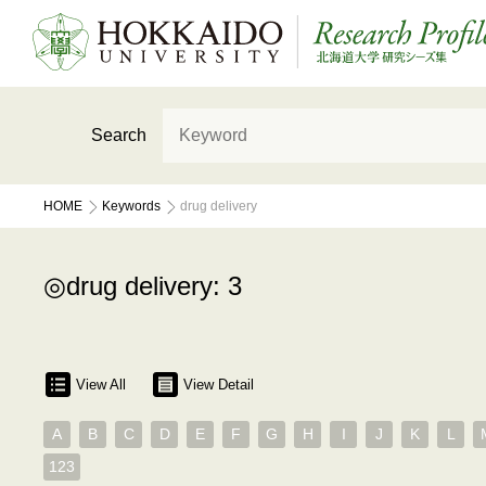
Search
HOME
Keywords
drug delivery
drug delivery: 3
View All
View Detail
A
B
C
D
E
F
G
H
I
J
K
L
123