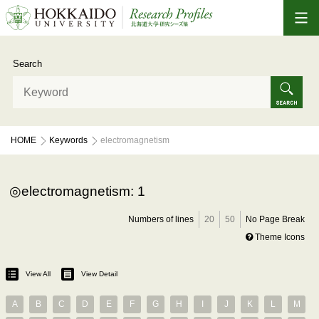
Search
HOME
Keywords
electromagnetism
electromagnetism: 1
Numbers of lines
20
50
No Page Break
Theme Icons
View All
View Detail
A
B
C
D
E
F
G
H
I
J
K
L
M