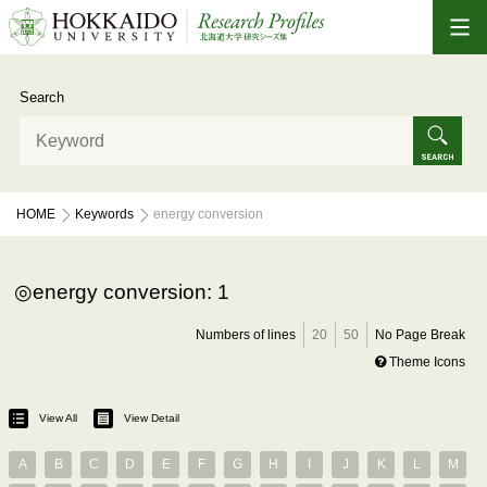
Search
HOME
Keywords
energy conversion
energy conversion: 1
Numbers of lines
20
50
No Page Break
Theme Icons
View All
View Detail
A
B
C
D
E
F
G
H
I
J
K
L
M