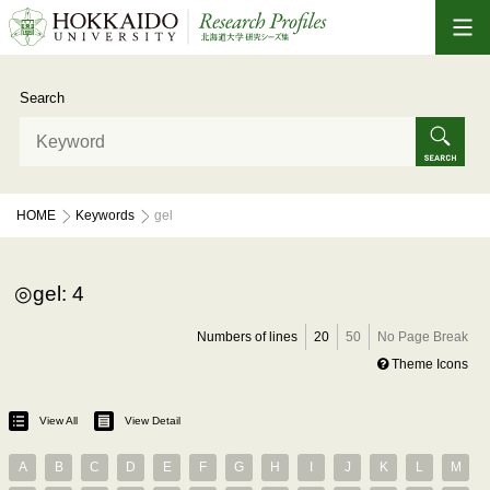
Search
HOME
Keywords
gel
gel: 4
Numbers of lines
20
50
No Page Break
Theme Icons
View All
View Detail
A
B
C
D
E
F
G
H
I
J
K
L
M