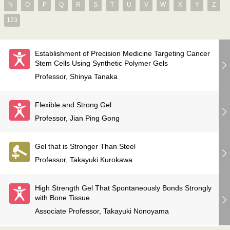
N
O
P
Q
R
S
T
U
V
W
X
Y
Z
123
Establishment of Precision Medicine Targeting Cancer
Stem Cells Using Synthetic Polymer Gels
Professor, Shinya Tanaka
Flexible and Strong Gel
Professor, Jian Ping Gong
Gel that is Stronger Than Steel
Professor, Takayuki Kurokawa
High Strength Gel That Spontaneously Bonds Strongly
with Bone Tissue
Associate Professor, Takayuki Nonoyama