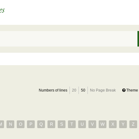
Numbers of lines
20
50
No Page Break
Theme 
M
N
O
P
Q
R
S
T
U
V
W
X
Y
Z