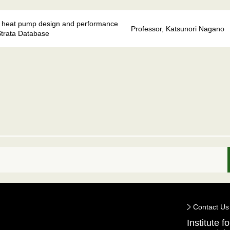
l heat pump design and performance
Professor, Katsunori Nagano
Strata Database
Contact Us
Institute 