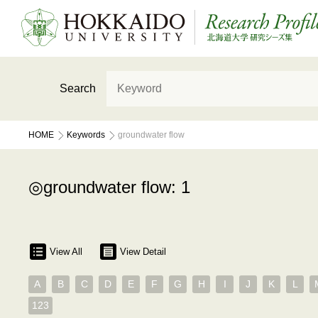
Search
HOME
Keywords
groundwater flow
groundwater flow: 1
View All
View Detail
A
B
C
D
E
F
G
H
I
J
K
L
123