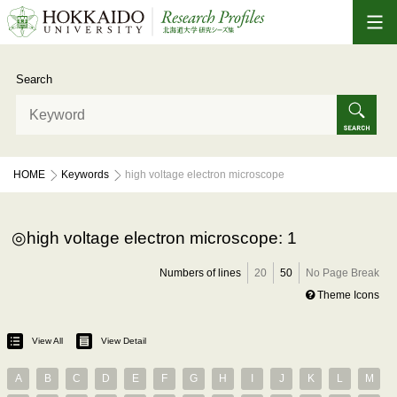
Search
HOME
Keywords
high voltage electron microscope
high voltage electron microscope: 1
Numbers of lines
20
50
No Page Break
Theme Icons
View All
View Detail
A
B
C
D
E
F
G
H
I
J
K
L
M