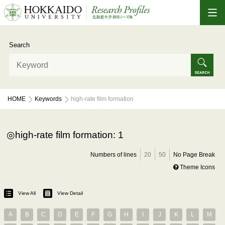
Search
HOME
Keywords
high-rate film formation
high-rate film formation: 1
Numbers of lines
20
50
No Page Break
Theme Icons
View All
View Detail
A
B
C
D
E
F
G
H
I
J
K
L
M