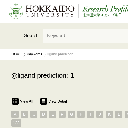
Search
HOME
Keywords
ligand prediction
ligand prediction: 1
View All
View Detail
A
B
C
D
E
F
G
H
I
J
K
L
123