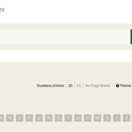
Numbers of lines
20
50
No Page Break
Theme 
M
N
O
P
Q
R
S
T
U
V
W
X
Y
Z