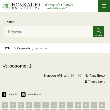
Search
HOME
Keywords
liposome
liposome: 1
Numbers of lines
20
50
No Page Break
Theme Icons
View All
View Detail
A
B
C
D
E
F
G
H
I
J
K
L
M