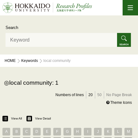
Search
HOME
Keywords
local community
local community: 1
Numbers of lines
20
50
No Page Break
Theme Icons
View All
View Detail
A
B
C
D
E
F
G
H
I
J
K
L
M