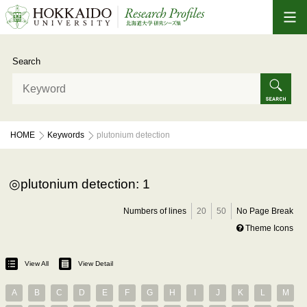
Search
HOME
Keywords
plutonium detection
plutonium detection: 1
Numbers of lines
20
50
No Page Break
Theme Icons
View All
View Detail
A
B
C
D
E
F
G
H
I
J
K
L
M