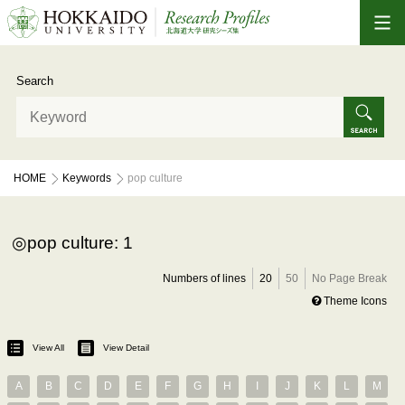
Search
HOME
Keywords
pop culture
pop culture: 1
Numbers of lines
20
50
No Page Break
Theme Icons
View All
View Detail
A
B
C
D
E
F
G
H
I
J
K
L
M