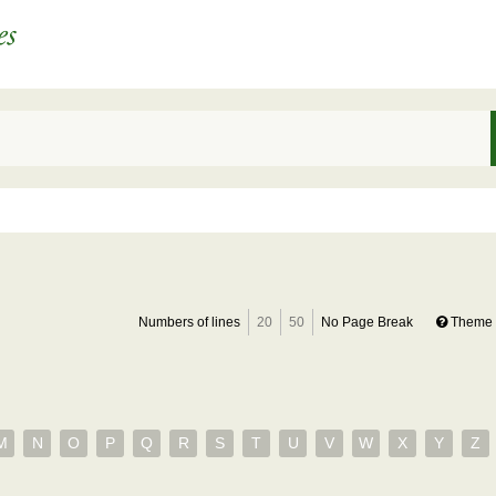
Numbers of lines
20
50
No Page Break
Theme 
M
N
O
P
Q
R
S
T
U
V
W
X
Y
Z