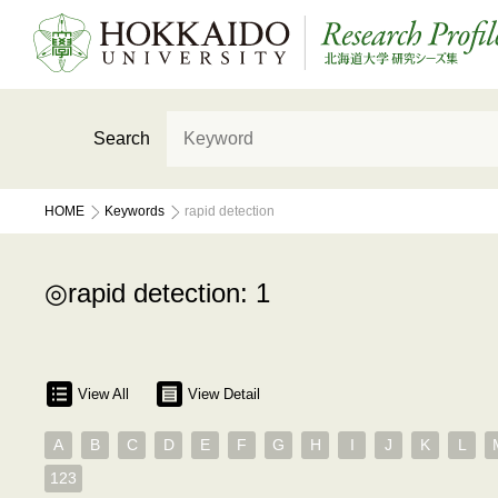
Search
HOME
Keywords
rapid detection
rapid detection: 1
View All
View Detail
A
B
C
D
E
F
G
H
I
J
K
L
123