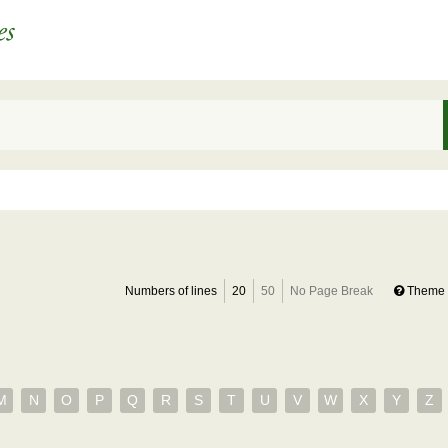
Numbers of lines
20
50
No Page Break
Theme 
M
N
O
P
Q
R
S
T
U
V
W
X
Y
Z