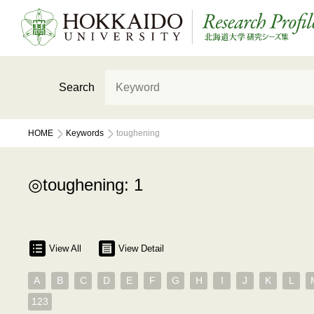
Search
HOME
Keywords
toughening
toughening: 1
View All
View Detail
A
B
C
D
E
F
G
H
I
J
K
L
123