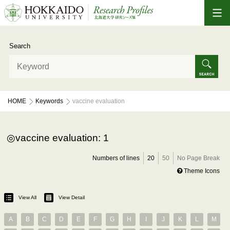
Search
HOME
Keywords
vaccine evaluation
vaccine evaluation: 1
Numbers of lines
20
50
No Page Break
Theme Icons
View All
View Detail
A
B
C
D
E
F
G
H
I
J
K
L
M