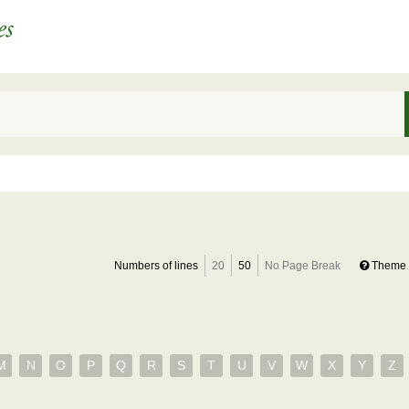
Numbers of lines
20
50
No Page Break
Theme 
M
N
O
P
Q
R
S
T
U
V
W
X
Y
Z