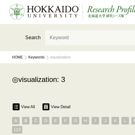
Search
HOME
Keywords
visualization
visualization: 3
View All
View Detail
A
B
C
D
E
F
G
H
I
J
K
L
123