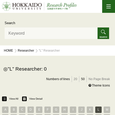
Search
HOME
Researcher
"L" Researcher
"L" Researcher: 0
Numbers of lines
20
50
No Page Break
Theme Icons
View All
View Detail
A
B
C
D
E
F
G
H
I
J
K
L
M