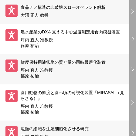
食品ナノ構造の非破壊スローオペランド解析
大沼 正人 教授
農水産業のDXを支える中心温度測定用食肉模擬装置
坪内 直人 准教授
篠原 祐治
鮮度保持用液状氷の質と量の同時最適化装置
坪内 直人 准教授
篠原 祐治
食用動物の鮮度と食べ頃の可視化装置『MIRASAL（見
らさる）』
坪内 直人 准教授
篠原 祐治
魚類の細胞を生殖細胞化させる研究