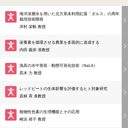
海洋深層水を用いた北方系未利用紅藻「ダルス」の周年
栽培技術開発
岸村 栄毅 教授
栄養素を循環させる農業を多面的に達成する
内田 義崇 准教授
漁具の水中形状・動態可視化技術（NaLA）
髙木 力 教授
レッドビートの生体影響を評価するヒト対象研究
若林 斉 准教授
植物性色素の生理機能とその応用
崎浜 靖子 教授