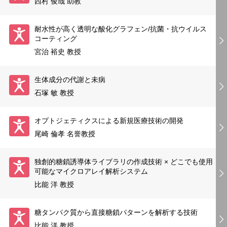
西村 俊哉 助教
耐水性が高く透明な酸化グラフェン/抗菌・抗ウイルス
コーティング
宮治 裕史 教授
生体成分の代謝と未病
石塚 敏 教授
オプトジェティクスによる新規医療技術の開発
尾崎 倫孝 名誉教授
独創的糖鎖誘導体ライブラリの作成技術 × どこでも使用
可能なマイクロアレイ解析システム
比能 洋 教授
糖タンパク質から直接糖鎖パターンを解析する技術
比能 洋 教授