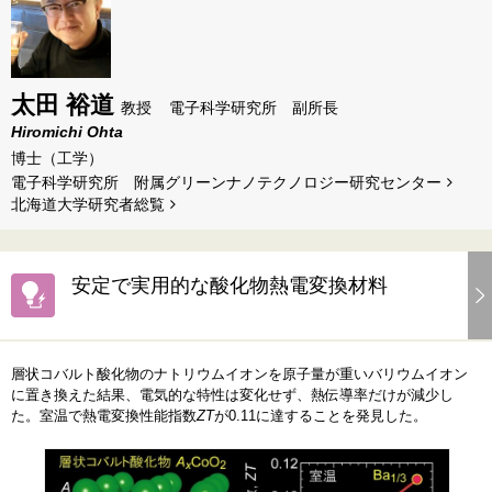
太田 裕道
教授
電子科学研究所 副所長
Hiromichi Ohta
博士（工学）
電子科学研究所 附属グリーンナノテクノロジー研究センター
北海道⼤学研究者総覧
安定で実用的な酸化物熱電変換材料
層状コバルト酸化物のナトリウムイオンを原子量が重いバリウムイオン
に置き換えた結果、電気的な特性は変化せず、熱伝導率だけが減少し
た。室温で熱電変換性能指数
ZT
が0.11に達することを発見した。