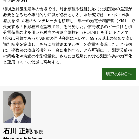
環境放射能測定等の現場では、対象核種や線種に応じた測定器の選定が
必要となるため専門的な知識が必要となる。本研究では、α・β-・γ線に
感度を持つ3種のシンチレータを積層し、単一の光電子増倍管（PMT）で
受光する「多線種対応型検出器」を開発した。信号波形のピーク値と積
分電荷量の比を用いた独自の波形弁別技術（PQD法）を用いることで、
従来は困難であった3線種の同時弁別において、99.7%以上の極めて高い
識別精度を達成し、さらに放射線エネルギーの定量も実現した。本技術
は、複数台の検出器機能を一台に集約することを可能にし、測定器維持
の簡略化や装置の小型軽量化、さらには現場における測定作業の効率化
と運用コストの低減に寄与する。
研究の詳細へ
石川 正純
教授
Masayori Ishikawa