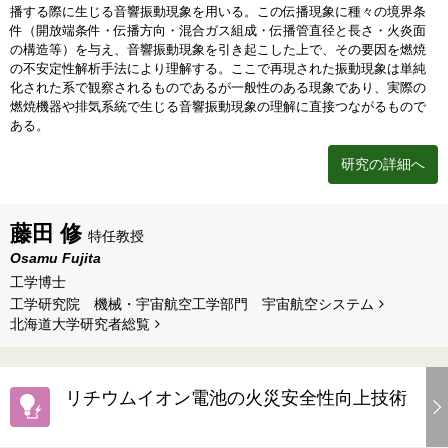
播する際に生じる音響振動現象を用いる。この伝播現象に種々の境界条
件（開放端条件・伝播方向・混合ガス組成・伝播管直径と長さ・火炎面
の構造等）を与え、音響振動現象を引き起こした上で、その要因を燃焼
の不安定性解析手法により理解する。ここで再現された振動現象は単純
化された系で観察されるものであるが一般性のある現象であり、実際の
燃焼機器や排気系統で生じる音響振動現象の理解に直接つながるもので
ある。
研究の詳細へ
藤田 修
特任教授
Osamu Fujita
工学博士
工学研究院 機械・宇宙航空工学部門 宇宙航空システム
北海道⼤学研究者総覧
リチウムイオン電池の火災安全性向上技術