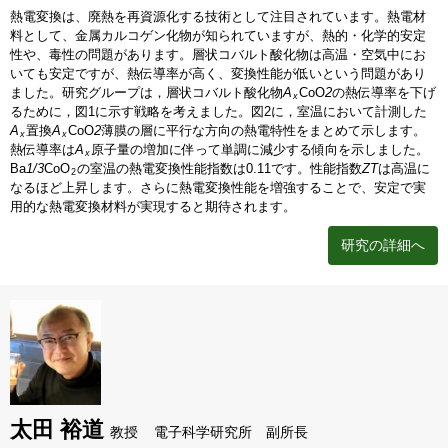
熱電変換は、廃熱を再資源化する技術として注目されています。熱電材
料として、金属カルコゲン化物が知られていますが、熱的・化学的安定
性や、毒性の問題があります。層状コバルト酸化物は高温・空気中にお
いても安定ですが、熱伝導率が高く、変換性能が低いという問題があり
ました。研究グループは，層状コバルト酸化物
A
CoO
2
の熱伝導率を下げ
x
るために，図1に示す戦略を考えました。図2に，室温において計測した
A
置換
A
CoO
2
薄膜の層に平行な方向の熱電特性をまとめて示します。
x
x
熱伝導率は
A
原子量の増加に伴って単調に減少する傾向を示しました。
x
Ba
1/3
CoO
の室温の熱電変換性能指数は0.11です。性能指数
ZT
は高温に
2
なるほど上昇します。さらに熱電変換性能を増強することで、安定で実
用的な熱電変換材料が実現すると期待されます。
研究の詳細へ
太田 裕道
教授
電子科学研究所 副所長