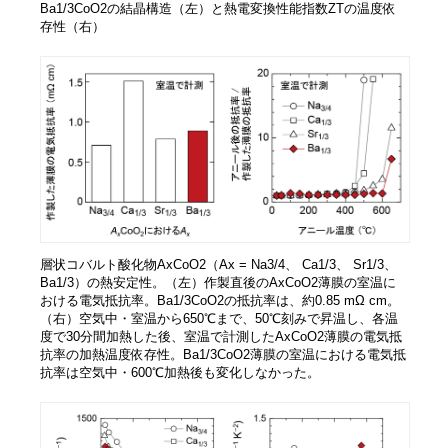
Ba1/3CoO2の結晶構造（左）と熱電変換性能指数ZTの温度依
存性（右）
層状コバルト酸化物AxCoO2（Ax = Na3/4、 Ca1/3、 Sr1/3、
Ba1/3）の熱安定性。（左）作製直後のAxCoO2薄膜の室温に
おける電気抵抗率。Ba1/3CoO2の抵抗率は、約0.85 mΩ cm。
（右）空気中・室温から650℃まで、50℃刻みで昇温し、各温
度で30分間加熱した後、室温で計測したAxCoO2薄膜の電気抵
抗率の加熱温度依存性。Ba1/3CoO2薄膜の室温における電気抵
抗率は空気中・600℃加熱後も変化しなかった。