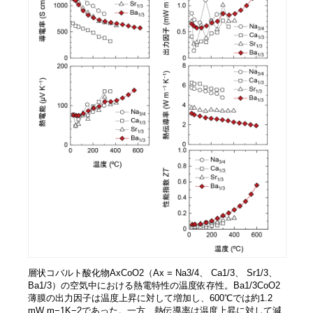
層状コバルト酸化物AxCoO2（Ax = Na3/4、 Ca1/3、 Sr1/3、
Ba1/3）の空気中における熱電特性の温度依存性。Ba1/3CoO2
薄膜の出力因子は温度上昇に対して増加し、600℃では約1.2
mW m−1K−2であった。一方、熱伝導率は温度上昇に対して減