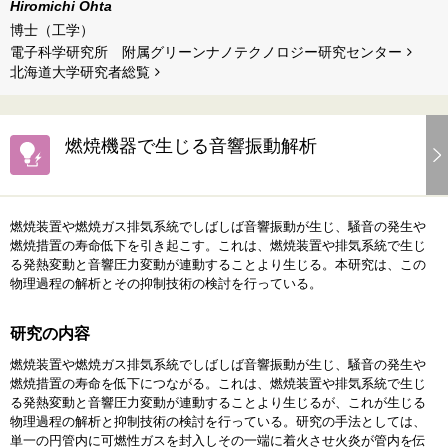
Hiromichi Ohta
博士（工学）
電子科学研究所 附属グリーンナノテクノロジー研究センター
北海道⼤学研究者総覧
燃焼機器で生じる音響振動解析
燃焼装置や燃焼ガス排気系統でしばしば音響振動が生じ、騒音の発生や
燃焼措置の寿命低下を引き起こす。これは、燃焼装置や排気系統で生じ
る発熱変動と音響圧力変動が連動することより生じる。本研究は、この
物理過程の解析とその抑制技術の検討を行っている。
研究の内容
燃焼装置や燃焼ガス排気系統でしばしば音響振動が生じ、騒音の発生や
燃焼措置の寿命を低下につながる。これは、燃焼装置や排気系統で生じ
る発熱変動と音響圧力変動が連動することより生じるが、これが生じる
物理過程の解析と抑制技術の検討を行っている。研究の手法としては、
単一の円管内に可燃性ガスを封入しその一端に着火させ火炎が管内を伝