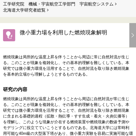
工学研究院 機械・宇宙航空工学部門 宇宙航空システム
北海道⼤学研究者総覧
微小重力場を利用した燃焼現象解明
燃焼現象は局所的な温度上昇を伴うことから周辺に常に自然対流が生じ
る。このことが現象を複雑化し、その基本的理解を難しくしている。本
研究では微小重力環境を活用することで、自然対流を取り除き燃焼現象
を基本的立場から理解しようとするものである。
研究の内容
燃焼現象は局所的な温度上昇を伴うことから周辺に自然対流が常に生じ
る。このことが現象を複雑化し、その基本的理解を難しくしている。本
研究では微小重力環境を活用することで、自然対流を取り除き燃焼現象
に含まれる基礎的過程（拡散・熱伝導・すす生成・着火・火炎伝播等）
を理解し、このような現象が介在する燃焼装置や燃焼現象の数値予測や
モデリングに役立てていこうとするものである。北海道大学には常時利
用可能な40m級の大型落下塔があり、微小重力実験を容易に実施可能な環