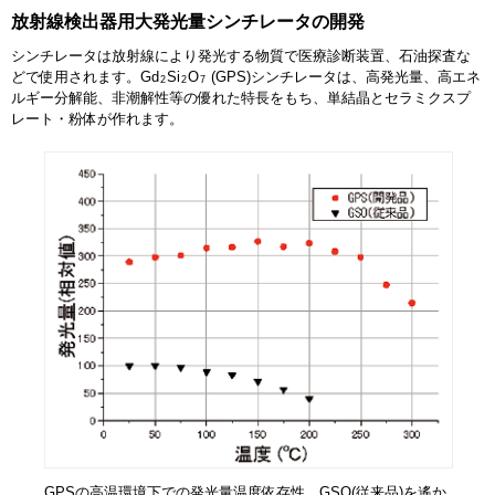
放射線検出器用大発光量シンチレータの開発
シンチレータは放射線により発光する物質で医療診断装置、石油探査な
どで使用されます。Gd
Si
O
(GPS)シンチレータは、高発光量、高エネ
2
2
7
ルギー分解能、非潮解性等の優れた特長をもち、単結晶とセラミクスプ
レート・粉体が作れます。
GPSの高温環境下での発光量温度依存性。GSO(従来品)を遙か