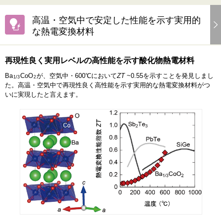
高温・空気中で安定した性能を示す実用的
な熱電変換材料
再現性良く実用レベルの高性能を示す酸化物熱電材料
Ba
CoO
が、空気中・600℃において
ZT
~0.55を示すことを発見しまし
1/3
2
た。高温・空気中で再現性良く高性能を示す実用的な熱電変換材料がつ
いに実現したと言えます。