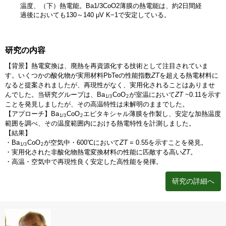
温度、（下）熱電能。Ba1/3CoO2薄膜の熱電能は、約2日間経
過後においても130～140 μV K−1で安定している。
研究の内容
【背景】熱電変換は、廃熱を再資源化する技術として注目されていま
す。いくつかの酸化物が実用材料PbTeの性能指数
ZT
を超える熱電材料に
なると提案されましたが、再現性がなく、実用化されることはありませ
んでした。当研究グループは、Ba
CoO
が室温において
ZT
~0.11を示す
1/3
2
ことを発見しましたが、その高温特性は未解明のままでした。
【アプローチ】Ba
CoO
エピタキシャル薄膜を作製し、安定な加熱温度
1/3
2
範囲を調べ、その温度範囲内における熱電特性を計測しました。
【結果】
・Ba
CoO
が空気中・600℃において
ZT
= 0.55を示すことを発見。
1/3
2
・実用化された非酸化物熱電変換材料の性能に匹敵する高い
ZT
。
・高温・空気中で再現性良く安定した高性能を発揮。
研究の詳細へ