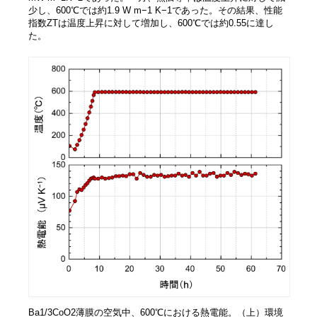
少し、600℃では約1.9 W m−1 K−1であった。その結果、性能
指数ZTは温度上昇に対して増加し、600℃では約0.55に達し
た。
Ba1/3CoO2薄膜の空気中、600℃における熱電能。（上）環境