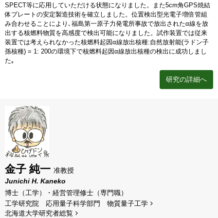
SPECT等に応用していただける状態になりました。また5cm角GPS焼結
体プレートの安定製造技術を確立しました。位置検出型光電子増倍管組
み合わせることにより､福島第一原子力発電所事故で放出されたα線を放
出する核燃料物質を高感度で検出可能になりました。試作装置では従来
装置では考えられなかった核燃料起因α線放出核種:自然放射能(ラドン子
孫核種) = 1: 200の環境下で核燃料起因α線放出核種の検出に成功しまし
た｡
研究の詳細へ
金子 純一
准教授
Junichi H. Kaneko
博士（工学）・経営管理修士（専門職）
工学研究院 応用量子科学部門 物質量子工学
北海道⼤学研究者総覧