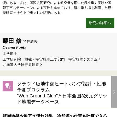
境にある。また、国際共同研究による航空機を用いた微小重力実験や国
際宇宙ステーションによる実験も進めており、微小重力場を利用した燃
焼研究を行う上で恵まれた環境にある。
研究の詳細へ
藤田 修
特任教授
Osamu Fujita
工学博士
工学研究院 機械・宇宙航空工学部門 宇宙航空システム
北海道⼤学研究者総覧
クラウド版地中熱ヒートポンプ設計・性能
予測プログラム
”Web Ground Club”と日本全国3次元グリッ
ド地層データベース
複層地盤や地下水流れ効果、冷却塔の付帯も計算できる