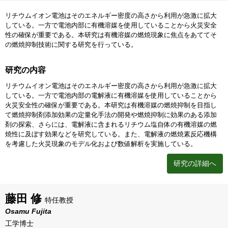
リチウムイオン電池はそのエネルギー密度の高さから利用が急激に拡大
している。一方で電池内部に有機溶媒を使用していることから火災安全
性の確保が重要である。本研究は有機溶媒の燃焼現象に焦点をあててそ
の燃焼抑制技術に関する研究を行っている。
研究の内容
リチウムイオン電池はそのエネルギー密度の高さから利用が急激に拡大
している。一方で電池内部の電解液に有機溶媒を使用していることから
火災安全性の確保が重要である。本研究は有機溶媒の燃焼抑制を目指し
て燃焼抑制剤添加効果の定量化手法の開発や燃焼抑制に効果のある添加
剤の探索、さらには、電解液に含まれるリチウム塩自体の有機溶媒の燃
焼性に及ぼす効果などを研究している。また、電解液の燃焼素反応機構
を考慮した火災現象のモデル化および数値解析を実施している。
研究の詳細へ
藤田 修
特任教授
Osamu Fujita
工学博士