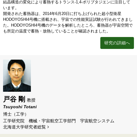
結晶構造の変化により蓄熱するトランス-1,4-ポリブタジエンに注目して
います。
開発された蓄熱器は、2014年6月20日に打ち上げられた超小型衛星
HODOYOSHI4号機に搭載され、宇宙での性能実証試験が行われてきまし
た。HODOYOSHI4号機のデータを解析したところ、蓄熱器が宇宙空間で
も所定の温度で蓄熱・放熱していることが確認されました。
研究の詳細へ
戸谷 剛
教授
Tsuyoshi Totani
博士（工学）
工学研究院 機械・宇宙航空工学部門 宇宙航空システム
北海道⼤学研究者総覧