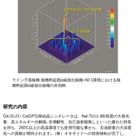
ラドン子孫核種:核燃料起因α線放出核種=50:1環境における核
燃料起因α線放出核種の弁別例
研究の内容
Gd
Si
O
:Ce(GPS)単結晶シンチレータは、NaI:Tlの1.4倍程度の大発光
2
2
7
量、高エネルギー分解能､非潮解性、自己放射能無しといった優れた特長
を持ち、250℃以上の高温環境でも使用可能な事から、石油探査の大深度
化への貢献が期待されます｡（株）オキサイドへの技術移転が完了し、