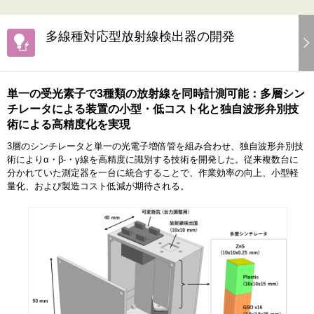
多線種対応型放射線検出器の開発
単一の受光素子で3種類の放射線を同時計測可能：多層シン
チレータによる装置の小型・低コスト化と独自波形弁別技
術による高精度化を実現
3層のシンチレータと単一の光電子増倍管を組み合わせ、独自波形弁別技
術によりα・β-・γ線を高精度に識別する技術を開発した。従来複数台に
分かれていた測定器を一台に統合することで、作業効率の向上、小型軽
量化、および製造コスト低減が期待される。