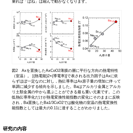
乗れば「ばね」は縮んで動かなくなります。
図2 Axを置換したAxCoO2薄膜の層に平行な方向の熱電特性
（室温）。 [(熱電能)2×(導電率)]で表される出力因子はAxに依
らずほぼ一定なのに対し，熱伝導率はAx原子量の増加に伴って
単調に減少する傾向を示しました。Baはアルカリ金属とアルカ
リ土類金属の中から選ぶことができる最も重い元素です。この
低熱伝導率化だけが熱電変換性能指数の変化にそのままに反映
され，Ba置換したBa1/3CoO2では酸化物の室温の熱電変換性
能指数としては最大の0.11に達することがわかりました。
研究の内容