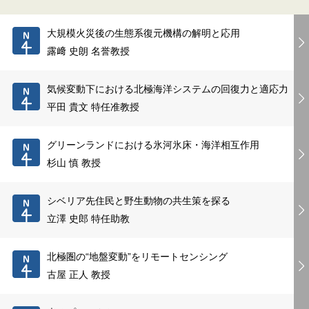
大規模火災後の生態系復元機構の解明と応用
露﨑 史朗 名誉教授
気候変動下における北極海洋システムの回復力と適応力
平田 貴文 特任准教授
グリーンランドにおける氷河氷床・海洋相互作用
杉山 慎 教授
シベリア先住民と野生動物の共生策を探る
立澤 史郎 特任助教
北極圏の“地盤変動”をリモートセンシング
古屋 正人 教授