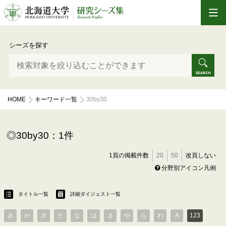
シーズを探す
HOME
キーワード一覧
30by30
30by30：1件
1頁の掲載件数
20
50
改頁しない
分野別アイコン凡例
タイトル一覧
詳細ダイジェスト一覧
あ
か
さ
た
な
は
ま
や
ら
わ
A
123