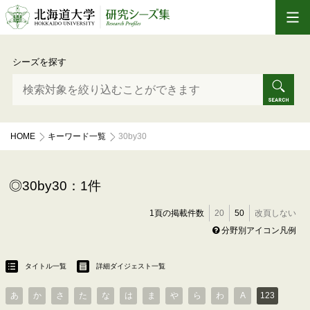
シーズを探す
HOME
キーワード一覧
30by30
30by30：1件
1頁の掲載件数
20
50
改頁しない
分野別アイコン凡例
タイトル一覧
詳細ダイジェスト一覧
あ
か
さ
た
な
は
ま
や
ら
わ
A
123