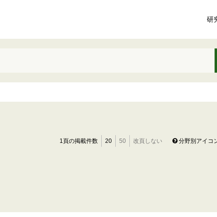
研
1頁の掲載件数
20
50
改頁しない
分野別アイコ