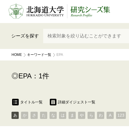
シーズを探す
HOME
キーワード一覧
EPA
EPA：1件
タイトル一覧
詳細ダイジェスト一覧
あ
か
さ
た
な
は
ま
や
ら
わ
A
123