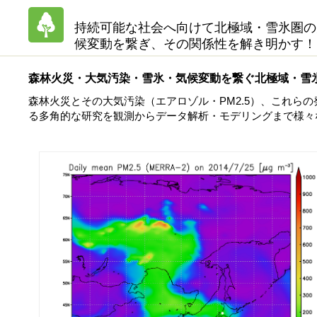
持続可能な社会へ向けて北極域・雪氷圏の
候変動を繋ぎ、その関係性を解き明かす！
森林火災・大気汚染・雪氷・気候変動を繋ぐ北極域・雪
森林火災とその大気汚染（エアロゾル・PM2.5）、これら
る多角的な研究を観測からデータ解析・モデリングまで様々