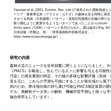
Yasunari et al. (2021, Environ. Res. Lett.)で発見された西欧熱波と
ベリア・亜寒帯北米（アラスカ・カナダ）の森林火災を同時に発生
させうる気候（大気循環）パターン：高気圧性循環が北極の周りを
取り囲むように配置するようなパターンであったことからcircum-
Arctic wave（CAW）パターンと名付けられた。図は論文のFig. 9の
日本語版（作製は、現・「理系漫画制作室株式会社」：
https://www.sciencemanga.jp/）。
研究の内容
森林火災のニュースを近年頻繁に聞くようになりました。大
（PM2.5）を輸送し、住んでいる人々に影響を与える可能
汚染）の発生要因の特定、その後の多様な影響評価（気候・
見を元に、これらの予測を可能にすることが発生域から風下
的のため、寒冷地仕様の持ち運び可能なPM2.5測定装置の開
デル、再解析データ等）の解析、機械学習予測など様々な手
融合研究もしています）。