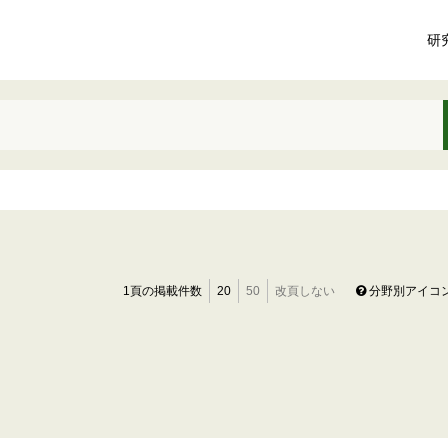
研
1頁の掲載件数
20
50
改頁しない
分野別アイコ