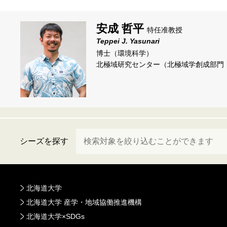
安成 哲平
特任准教授
Teppei J. Yasunari
博士（環境科学）
北極域研究センター（北極域学創成部門
シーズを探す
北海道大学
北海道大学 産学・地域協働推進機構
北海道大学×SDGs