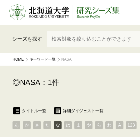
シーズを探す
HOME
キーワード一覧
NASA
NASA：1件
タイトル一覧
詳細ダイジェスト一覧
あ
か
さ
た
な
は
ま
や
ら
わ
A
123