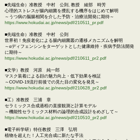
■先端生命）准教授 中村 公則, 教授 綾部 時芳
心理的ストレスが腸内細菌を攪乱する機序をはじめて解明
～うつ病の脳腸相関を介した予防・治療法開発に期待～
https://www.hokudai.ac.jp/news/pdf/210511_pr.pdf
■先端生命）准教授 中村 公則
世界初！免疫老化による腸内細菌叢の遷移メカニズムを解明
～αディフェンシンをターゲットとした健康維持・疾病予防法開発
に期待～
https://www.hokudai.ac.jp/news/pdf/210611_pr2.pdf
■文学）教授 河原 純一郎
マスク装着による顔の魅力向上・低下効果を検証
～COVID-19流行前後での見た目の変化を発見～
https://www.hokudai.ac.jp/news/pdf/210628_pr2.pdf
■工）准教授 三浦 章
セラミックス合成過程の直接観測と計算モデル
～機能性セラミックス材料の論理的合成設計をめざして～
https://www.hokudai.ac.jp/news/pdf/210510_pr2.pdf
■電子科学研）特任教授 三澤 弘明
植物を超えた！人工光合成に新たな手法