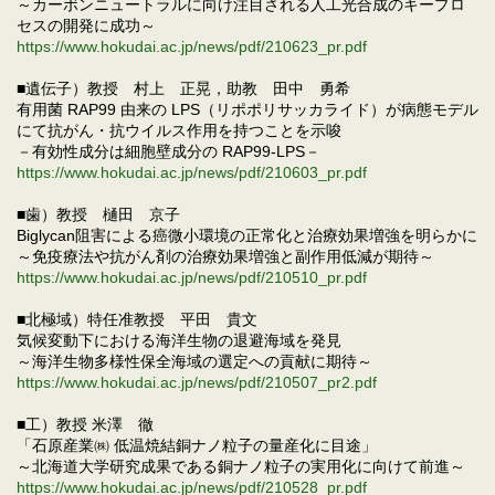
～カーボンニュートラルに向け注目される人工光合成のキープロ
セスの開発に成功～
https://www.hokudai.ac.jp/news/pdf/210623_pr.pdf
■遺伝子）教授 村上 正晃，助教 田中 勇希
有用菌 RAP99 由来の LPS（リポポリサッカライド）が病態モデル
にて抗がん・抗ウイルス作用を持つことを示唆
－有効性成分は細胞壁成分の RAP99-LPS－
https://www.hokudai.ac.jp/news/pdf/210603_pr.pdf
■歯）教授 樋田 京子
Biglycan阻害による癌微小環境の正常化と治療効果増強を明らかに
～免疫療法や抗がん剤の治療効果増強と副作用低減が期待～
https://www.hokudai.ac.jp/news/pdf/210510_pr.pdf
■北極域）特任准教授 平田 貴文
気候変動下における海洋生物の退避海域を発見
～海洋生物多様性保全海域の選定への貢献に期待～
https://www.hokudai.ac.jp/news/pdf/210507_pr2.pdf
■工）教授 米澤 徹
「石原産業㈱ 低温焼結銅ナノ粒子の量産化に目途」
～北海道大学研究成果である銅ナノ粒子の実用化に向けて前進～
https://www.hokudai.ac.jp/news/pdf/210528_pr.pdf