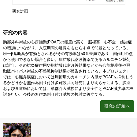
研究計画
研究の内容
胸部外科術後の心房細動(POAF)の頻度は高く、脳梗塞・心不全・感染症
の増加につながり、入院期間の延長をもたらす点で問題となっている。
唯一β遮断薬が有効とされるがその有効率は50％未満であり、副作用の点
から使用できない場合も多い。脂肪酸代謝改善薬であるカルニチン製剤
は近年、その抗炎症作用や脂肪酸代謝改善効果などから心筋梗塞後や冠
動脈バイパス術後の不整脈抑制効果が報告されている。本プロジェクト
では、心臓弁膜症においては周術期のカルニチン内服がPOAFを抑制しう
るかどうかを無作為割り付け多施設共同研究により明らかにする。肺癌
および食道癌においては、単群介入試験により安全性とPOAF減少率の検
討を行い、今後の無作為割り付け試験の検討に役立てる。
研究の詳細へ