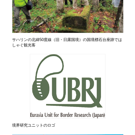
サハリンの北緯50度線（旧・日露国境）の国境標石台座跡では
しゃぐ観光客
境界研究ユニットのロゴ