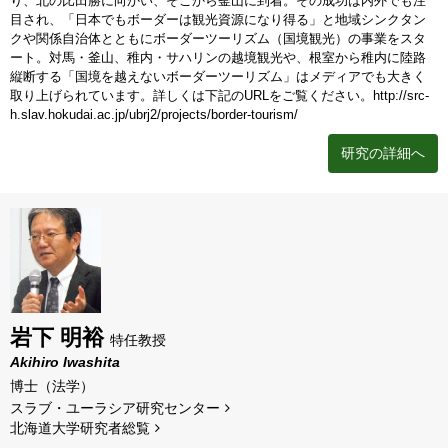
り、北の比田勝に向かい、そこから釜山に到着。その成功は内外でも注
目され、「日本でもボーダーは観光資源になり得る」と地域シンクタン
クや関係自治体とともにボーダーツーリズム（国境観光）の事業をスタ
ート。対馬・釜山、稚内・サハリンの越境観光や、根室から稚内に陸路
縦断する「国境を越えないボーダーツーリズム」はメディアでも大きく
取り上げられています。詳しくは下記のURLをご覧ください。http://src-
h.slav.hokudai.ac.jp/ubrj2/projects/border-tourism/
研究の詳細へ
岩下 明裕
特任教授
Akihiro Iwashita
博士（法学）
スラブ・ユーラシア研究センター
北海道⼤学研究者総覧