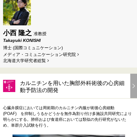
小西 隆之
准教授
Takayuki KONISHI
博士 (国際コミュニケーション)
メディア・コミュニケーション研究院
北海道⼤学研究者総覧
カルニチンを用いた胸部外科術後の心房細
動予防法の開発
心臓弁膜症においては周術期のカルニチン内服が術後心房細動
(POAF) を抑制しうるかどうかを無作為割り付け多施設共同研究により
明らかにする。肺癌および食道癌においては類似の先行研究がないた
め、単群介入試験を行う。