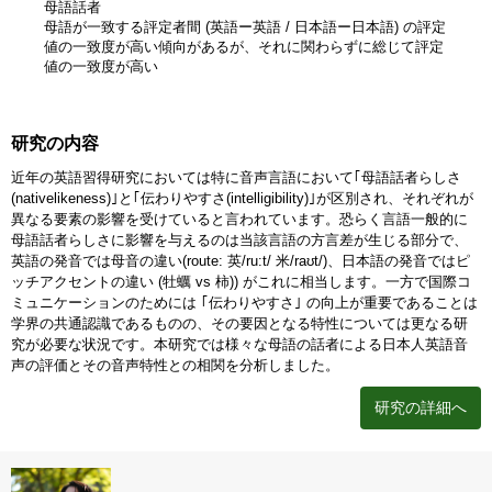
母語話者
母語が一致する評定者間 (英語ー英語 / 日本語ー日本語) の評定
値の一致度が高い傾向があるが、それに関わらずに総じて評定
値の一致度が高い
研究の内容
近年の英語習得研究においては特に音声言語において｢母語話者らしさ
(nativelikeness)｣と｢伝わりやすさ(intelligibility)｣が区別され、それぞれが
異なる要素の影響を受けていると言われています。恐らく言語一般的に
母語話者らしさに影響を与えるのは当該言語の方言差が生じる部分で、
英語の発音では母音の違い(route: 英/ru:t/ 米/raʊt/)、日本語の発音ではピ
ッチアクセントの違い (牡蠣 vs 柿)) がこれに相当します。一方で国際コ
ミュニケーションのためには ｢伝わりやすさ｣ の向上が重要であることは
学界の共通認識であるものの、その要因となる特性については更なる研
究が必要な状況です。本研究では様々な母語の話者による日本人英語音
声の評価とその音声特性との相関を分析しました。
研究の詳細へ