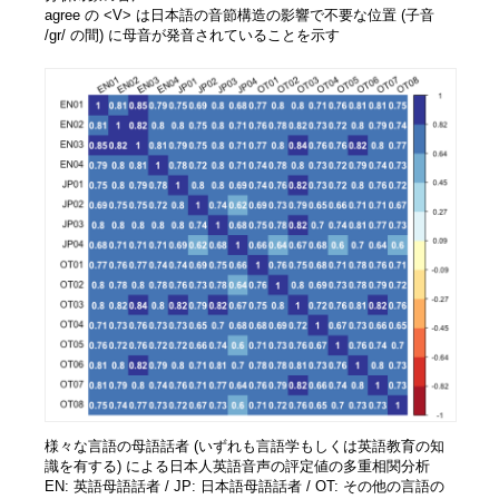
agree の <V> は日本語の音節構造の影響で不要な位置 (子音
/gr/ の間) に母音が発音されていることを示す
様々な言語の母語話者 (いずれも言語学もしくは英語教育の知
識を有する) による日本人英語音声の評定値の多重相関分析
EN: 英語母語話者 / JP: 日本語母語話者 / OT: その他の言語の