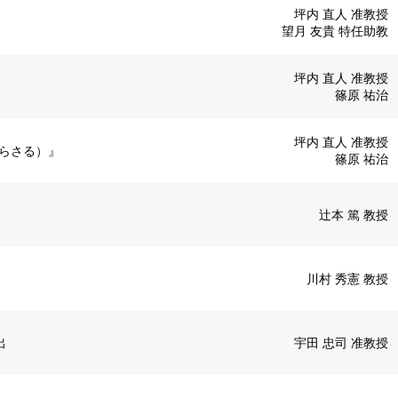
坪内 直人 准教授
望月 友貴 特任助教
坪内 直人 准教授
篠原 祐治
坪内 直人 准教授
見らさる）』
篠原 祐治
辻本 篤 教授
川村 秀憲 教授
出
宇田 忠司 准教授