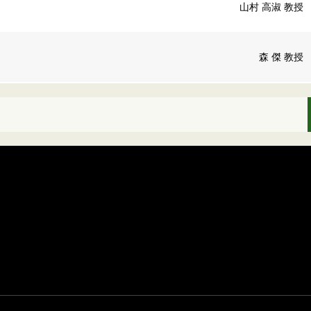
山村 高淑 教授
森 傑 教授