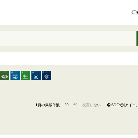
研
1頁の掲載件数
20
50
改頁しない
SDGs別アイコ